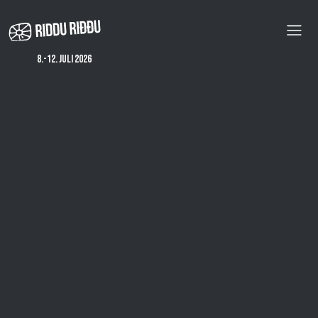
Hopp
til
hovedinnhold
8.-12. juli 2026