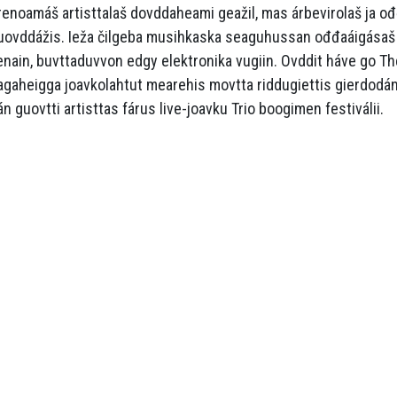
renoamáš artisttalaš dovddaheami geažil, mas árbevirolaš ja 
uovddážis. Ieža čilgeba musihkaska seaguhussan ođđaáigásaš 
ienain, buvttaduvvon edgy elektronika vugiin. Ovddit háve go The
agaheigga joavkolahtut mearehis movtta riddugiettis gierdodáns
án guovtti artisttas fárus live-joavku Trio boogimen festiválii.