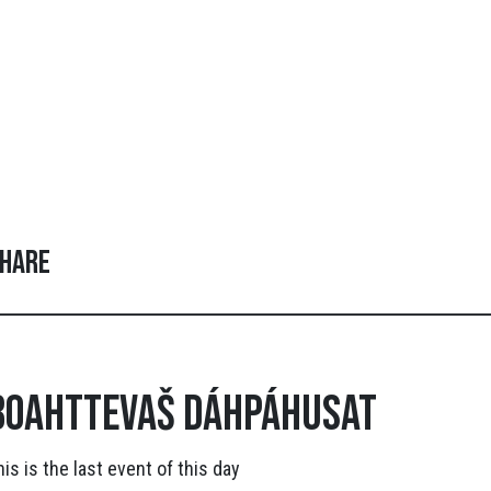
hare
Boahttevaš dáhpáhusat
his is the last event of this day