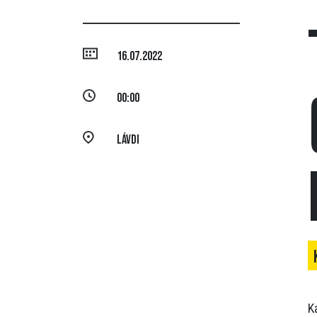
16.07.2022
00:00
Lávdi
K