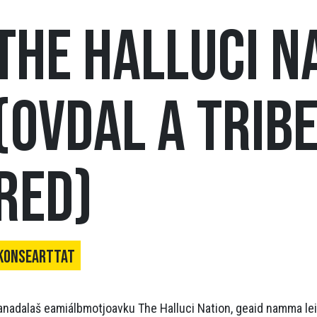
The Halluci N
(ovdal A Trib
Red)
Konsearttat
anadalaš eamiálbmotjoavku The Halluci Nation, geaid namma lei 