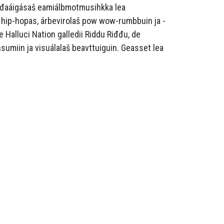
ođđaáigásaš eamiálbmotmusihkka lea
hip-hopas, árbevirolaš pow wow-rumbbuin ja -
 Halluci Nation galledii Riddu Riđđu, de
umiin ja visuálalaš beavttuiguin. Geasset lea