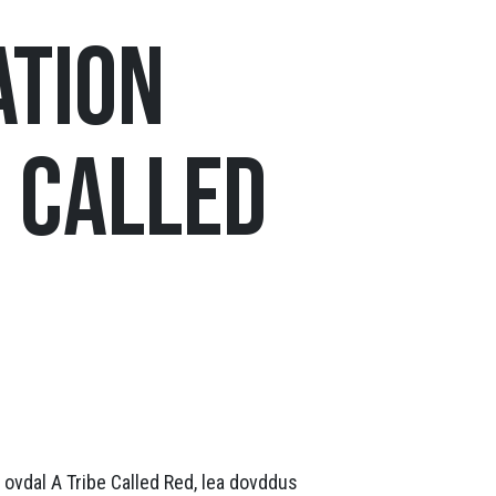
ation
e Called
ovdal A Tribe Called Red, lea dovddus