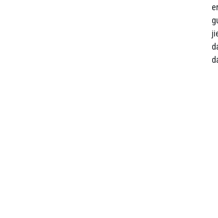
e
g
j
d
d