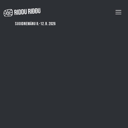
Skip
to
main
content
Suoidnemánu 8.-12. b. 2026