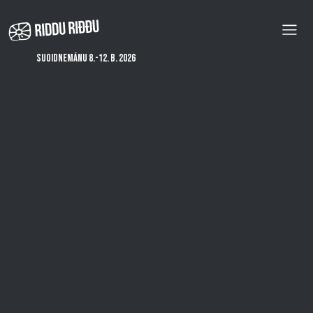
Skip
to
main
content
Suoidnemánu 8.-12. b. 2026