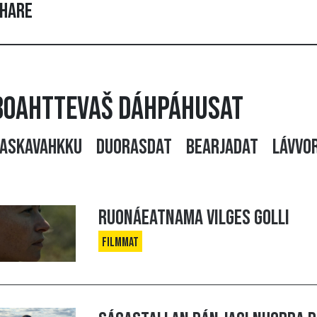
hare
Boahttevaš dáhpáhusat
askavahkku
Duorasdat
Bearjadat
Lávvo
Ruonáeatnama vilges golli
Filmmat