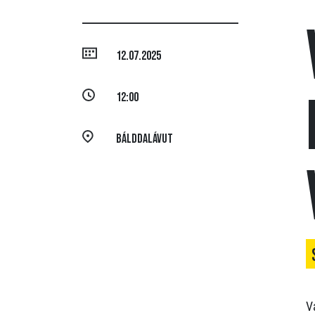
12.07.2025
12:00
Bálddalávut
V