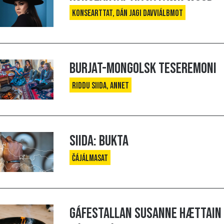
Konsearttat, Dán jagi davviálbmot
Burjat-Mongolsk teseremoni
Riddu siida, Annet
Siida: Bukta
Čájálmasat
Gáfestallan Susanne Hættain 