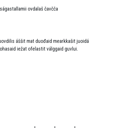
aságastallamii ovdalaš čavčča
uovdilis áššit mat duođaid mearkkašit juoidá
ohasaid iežat ofelastit válggaid guvlui.