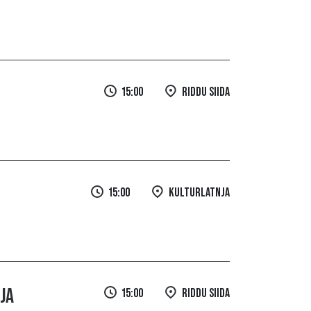
15:00
Riddu Siida
15:00
Kulturlatnja
ja
15:00
Riddu Siida