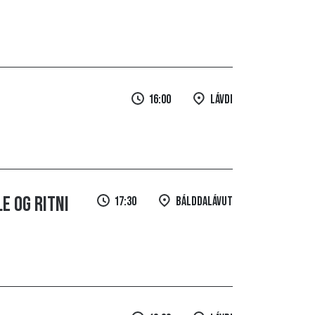
16:00
Lávdi
e og Ritni
17:30
Bálddalávut