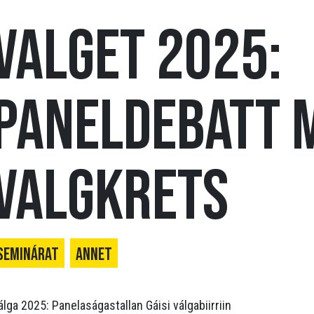
Valget 2025:
Paneldebatt m
valgkrets
Seminárat
Annet
álga 2025: Panelaságastallan Gáisi válgabiirriin