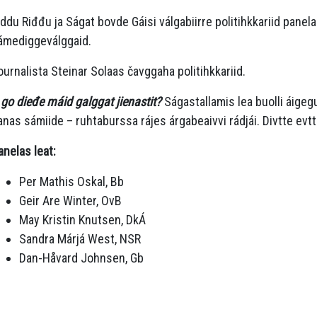
iddu Riđđu ja Ságat bovde Gáisi válgabiirre politihkkariid panel
ámediggeválggaid.
ournalista Steinar Solaas čavggaha politihkkariid.
t go dieđe máid galggat jienastit?
Ságastallamis lea buolli áigeg
anas sámiide – ruhtaburssa rájes árgabeaivvi rádjái. Divtte evtt
anelas leat:
Per Mathis Oskal, Bb
Geir Are Winter, OvB
May Kristin Knutsen, DkÁ
Sandra Márjá West, NSR
Dan-Håvard Johnsen, Gb