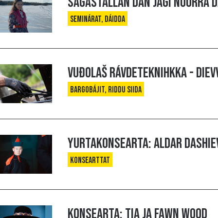
Ságastallan Dán jagi nuorra d
Seminárat, Dáidda
Vuđolaš rávdeteknihkka - DIEV
Bargobájit, Riddu siida
Yurtakonsearta: Aldar Dashie
Konsearttat
Konsearta: Tia ja Fawn Wood