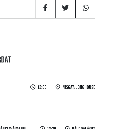
rdat
13:00
Nisga'a Longhouse