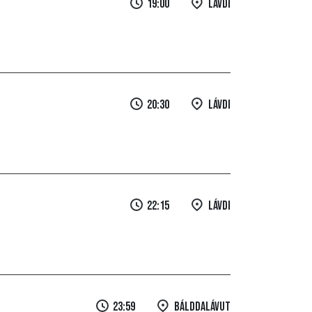
19:00
Lávdi
20:30
Lávdi
22:15
Lávdi
23:59
Bálddalávut