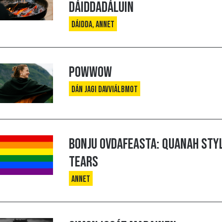
Dáiddadáluin
Dáidda, Annet
Powwow
Dán jagi davviálbmot
Bonju ovdafeasta: Quanah Styl
Tears
Annet