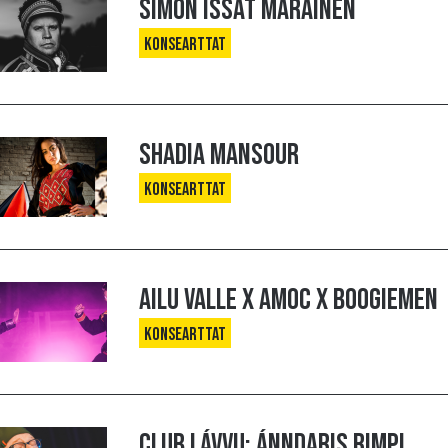
Simon Issát Marainen
Konsearttat
Shadia Mansour
Konsearttat
Ailu Valle x AMOC x Boogiemen
Konsearttat
Club Lávvu: Ánndaris Rimpi