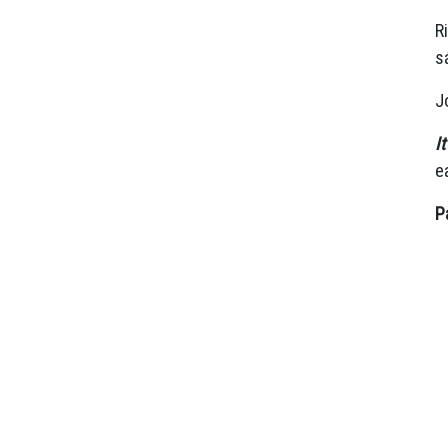
R
s
J
I
e
P