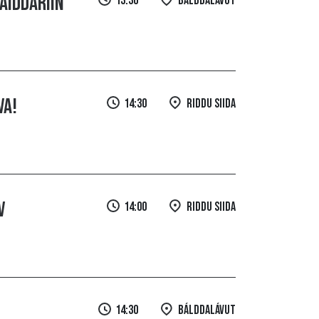
áiddáriin
13:30
Bálddalávut
VA!
14:30
Riddu Siida
v
14:00
Riddu Siida
14:30
Bálddalávut